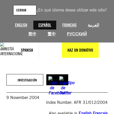
Saltar
al
¿En qué idioma desea utilizar este sitio?
CERRAR
contenido
ENGLISH
ESPAÑOL
FRANÇAIS
العربية
简中
繁中
РУССКИЙ
SPANISH
HAZ UN DONATIVO
INVESTIGACIÓN
9 November 2004
Index Number: AFR 31/012/2004
Also available in
English
,
Français