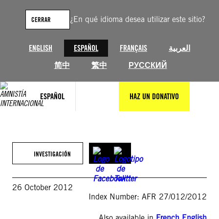
Saltar
al
¿En qué idioma desea utilizar este sitio?
CERRAR
contenido
ENGLISH
ESPAÑOL
FRANÇAIS
العربية
简中
繁中
РУССКИЙ
ESPAÑOL
HAZ UN DONATIVO
INVESTIGACIÓN
26 October 2012
Index Number: AFR 27/012/2012
Also available in
French
,
English