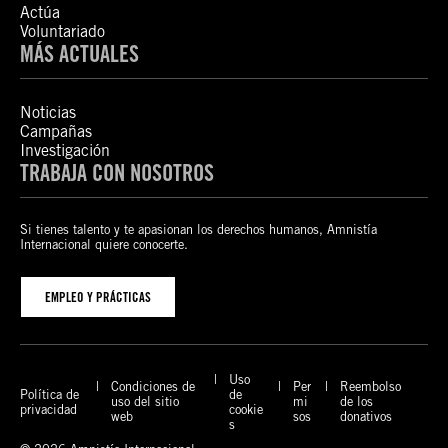
Actúa
Voluntariado
MÁS ACTUALES
Noticias
Campañas
Investigación
TRABAJA CON NOSOTROS
Si tienes talento y te apasionan los derechos humanos, Amnistía
Internacional quiere conocerte.
EMPLEO Y PRÁCTICAS
Uso
Condiciones de
Per
Reembolso
Política de
de
uso del sitio
mi
de los
privacidad
cookie
web
sos
donativos
s