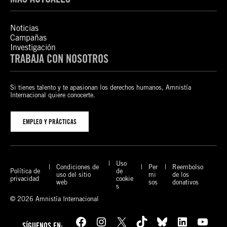
Noticias
Campañas
Investigación
TRABAJA CON NOSOTROS
Si tienes talento y te apasionan los derechos humanos, Amnistía
Internacional quiere conocerte.
EMPLEO Y PRÁCTICAS
Uso
Condiciones de
Per
Reembolso
Política de
de
uso del sitio
mi
de los
privacidad
cookie
web
sos
donativos
s
© 2026 Amnistía Internacional
Facebook
Instagram
X
TikTok
Bluesky
LinkedIn
YouTube
SÍGUENOS EN: