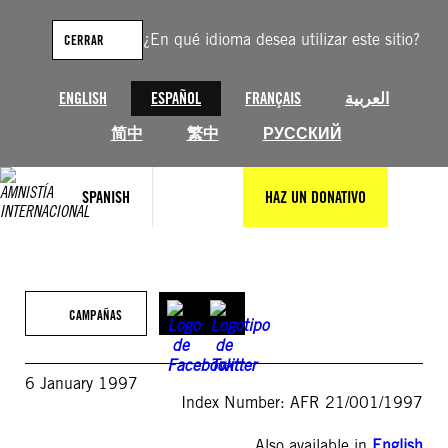
Saltar
al
¿En qué idioma desea utilizar este sitio?
CERRAR
contenido
ENGLISH
ESPAÑOL
FRANÇAIS
العربية
简中
繁中
РУССКИЙ
SPANISH
HAZ UN DONATIVO
CAMPAÑAS
6 January 1997
Index Number: AFR 21/001/1997
Also available in
English