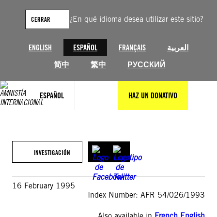
Saltar
al
¿En qué idioma desea utilizar este sitio?
CERRAR
contenido
ENGLISH
ESPAÑOL
FRANÇAIS
العربية
简中
繁中
РУССКИЙ
ESPAÑOL
HAZ UN DONATIVO
INVESTIGACIÓN
16 February 1995
Index Number: AFR 54/026/1993
Also available in
French
,
English