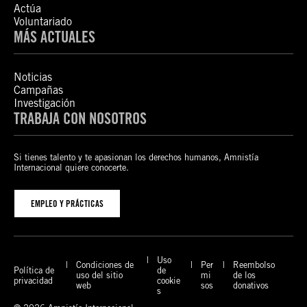
Actúa
Voluntariado
MÁS ACTUALES
Noticias
Campañas
Investigación
TRABAJA CON NOSOTROS
Si tienes talento y te apasionan los derechos humanos, Amnistía
Internacional quiere conocerte.
EMPLEO Y PRÁCTICAS
Uso
Condiciones de
Per
Reembolso
Política de
de
uso del sitio
mi
de los
privacidad
cookie
web
sos
donativos
s