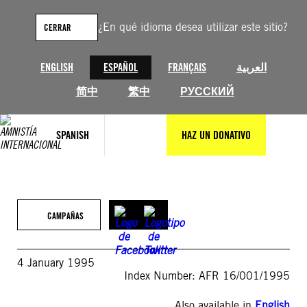
Saltar
al
¿En qué idioma desea utilizar este sitio?
CERRAR
contenido
ENGLISH
ESPAÑOL
FRANÇAIS
العربية
简中
繁中
РУССКИЙ
SPANISH
HAZ UN DONATIVO
CAMPAÑAS
4 January 1995
Index Number: AFR 16/001/1995
Also available in
English