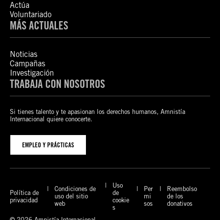
Actúa
Voluntariado
MÁS ACTUALES
Noticias
Campañas
Investigación
TRABAJA CON NOSOTROS
Si tienes talento y te apasionan los derechos humanos, Amnistía
Internacional quiere conocerte.
EMPLEO Y PRÁCTICAS
Uso
Condiciones de
Per
Reembolso
Política de
de
uso del sitio
mi
de los
privacidad
cookie
web
sos
donativos
s
© 2026 Amnistía Internacional