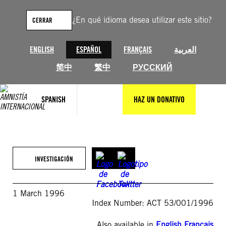
Saltar
al
¿En qué idioma desea utilizar este sitio?
CERRAR
contenido
ENGLISH
ESPAÑOL
FRANÇAIS
العربية
简中
繁中
РУССКИЙ
SPANISH
HAZ UN DONATIVO
INVESTIGACIÓN
1 March 1996
Index Number: ACT 53/001/1996
Also available in
English
,
Français