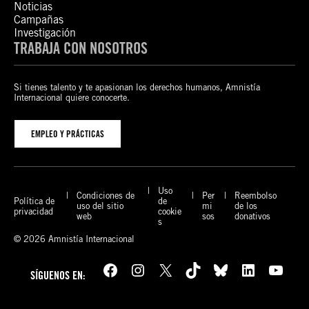
Noticias
Campañas
Investigación
TRABAJA CON NOSOTROS
Si tienes talento y te apasionan los derechos humanos, Amnistía
Internacional quiere conocerte.
EMPLEO Y PRÁCTICAS
Uso
Condiciones de
Per
Reembolso
Política de
de
uso del sitio
mi
de los
privacidad
cookie
web
sos
donativos
s
© 2026 Amnistía Internacional
Facebook
Instagram
X
TikTok
Bluesky
LinkedIn
YouTube
SÍGUENOS EN: