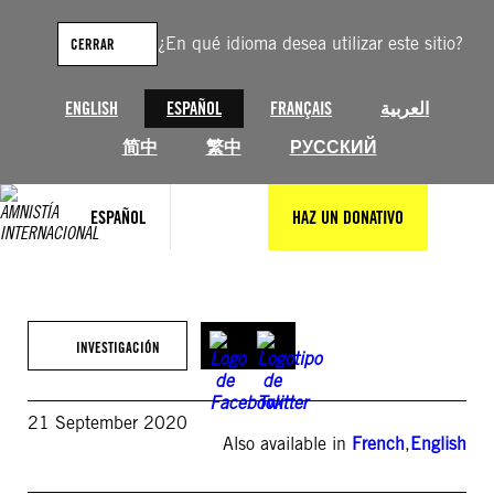
Saltar
al
¿En qué idioma desea utilizar este sitio?
CERRAR
contenido
ENGLISH
ESPAÑOL
FRANÇAIS
العربية
简中
繁中
РУССКИЙ
ESPAÑOL
HAZ UN DONATIVO
INVESTIGACIÓN
21 September 2020
Also available in
French
,
English