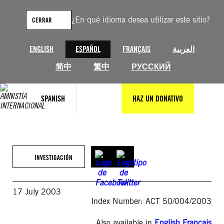
Saltar
al
¿En qué idioma desea utilizar este sitio?
CERRAR
contenido
ENGLISH
ESPAÑOL
FRANÇAIS
العربية
简中
繁中
РУССКИЙ
SPANISH
HAZ UN DONATIVO
INVESTIGACIÓN
17 July 2003
Index Number: ACT 50/004/2003
Also available in
English
,
Français