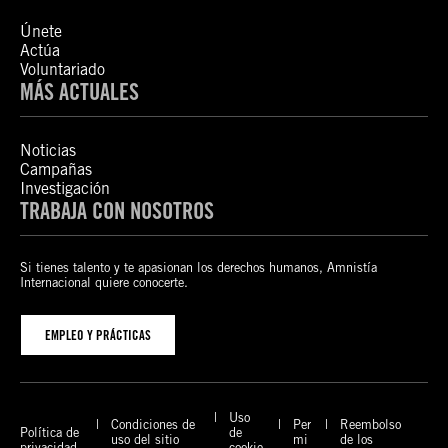
Únete
Actúa
Voluntariado
MÁS ACTUALES
Noticias
Campañas
Investigación
TRABAJA CON NOSOTROS
Si tienes talento y te apasionan los derechos humanos, Amnistía
Internacional quiere conocerte.
EMPLEO Y PRÁCTICAS
Uso
Condiciones de
Per
Reembolso
Política de
de
uso del sitio
mi
de los
privacidad
cookie