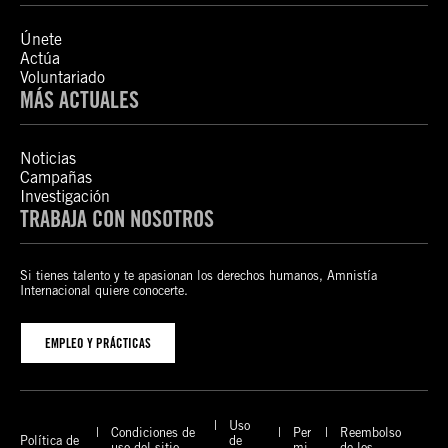
Únete
Actúa
Voluntariado
MÁS ACTUALES
Noticias
Campañas
Investigación
TRABAJA CON NOSOTROS
Si tienes talento y te apasionan los derechos humanos, Amnistía
Internacional quiere conocerte.
EMPLEO Y PRÁCTICAS
Uso
Condiciones de
Per
Reembolso
Política de
de
uso del sitio
mi
de los