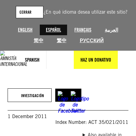
Saltar
al
¿En qué idioma desea utilizar este sitio?
CERRAR
contenido
ENGLISH
ESPAÑOL
FRANÇAIS
العربية
简中
繁中
РУССКИЙ
SPANISH
HAZ UN DONATIVO
INVESTIGACIÓN
1 December 2011
Index Number: ACT 35/021/2011
Also available in