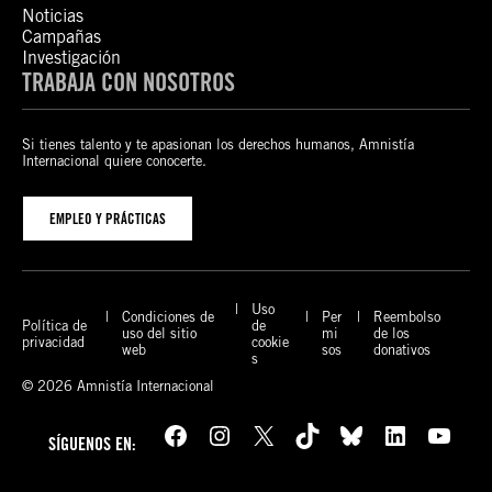
Noticias
Campañas
Investigación
TRABAJA CON NOSOTROS
Si tienes talento y te apasionan los derechos humanos, Amnistía
Internacional quiere conocerte.
EMPLEO Y PRÁCTICAS
Uso
Condiciones de
Per
Reembolso
Política de
de
uso del sitio
mi
de los
privacidad
cookie
web
sos
donativos
s
© 2026 Amnistía Internacional
Facebook
Instagram
X
TikTok
Bluesky
LinkedIn
YouTube
SÍGUENOS EN: