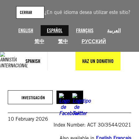
Saltar
al
¿En qué idioma desea utilizar este sitio?
CERRAR
contenido
ENGLISH
ESPAÑOL
FRANÇAIS
العربية
简中
繁中
РУССКИЙ
SPANISH
HAZ UN DONATIVO
INVESTIGACIÓN
10 February 2026
Index Number: ACT 30/3544/2021
Also available in
English
,
Français