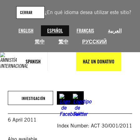
Saltar
al
¿En qué idioma desea utilizar este sitio?
CERRAR
contenido
ENGLISH
ESPAÑOL
FRANÇAIS
العربية
简中
繁中
РУССКИЙ
SPANISH
HAZ UN DONATIVO
INVESTIGACIÓN
6 April 2011
Index Number: ACT 30/001/2011
Also available