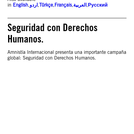
in
English
,
اردو
,
Türkçe
,
Français
,
العربية
,
Русский
Seguridad con Derechos
Humanos.
Amnistía Internacional presenta una importante campaña
global: Seguridad con Derechos Humanos.