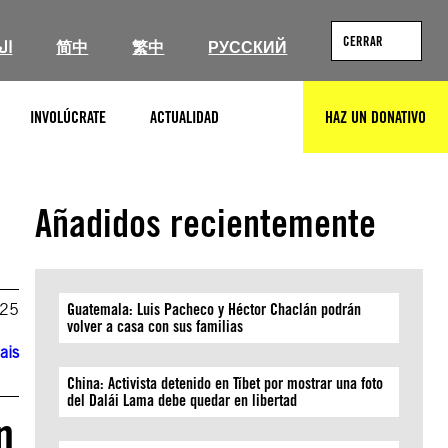
CERRAR
ال
简中
繁中
РУССКИЙ
INVOLÚCRATE
ACTUALIDAD
HAZ UN DONATIVO
BUSCAR
Añadidos recientemente
025
Guatemala: Luis Pacheco y Héctor Chaclán podrán
volver a casa con sus familias
ais
China: Activista detenido en Tíbet por mostrar una foto
del Dalái Lama debe quedar en libertad
n