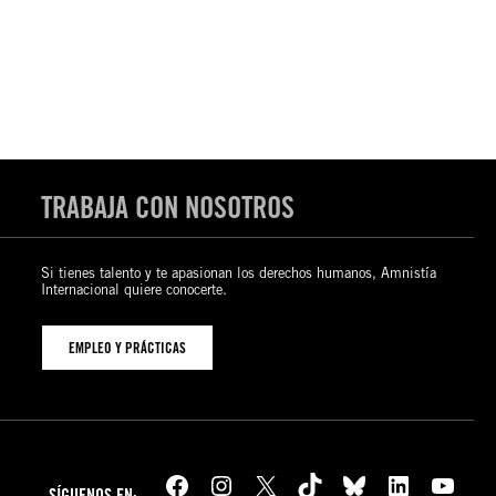
TRABAJA CON NOSOTROS
Si tienes talento y te apasionan los derechos humanos, Amnistía
Internacional quiere conocerte.
EMPLEO Y PRÁCTICAS
Facebook
Instagram
X
TikTok
Bluesky
LinkedIn
YouTube
SÍGUENOS EN: