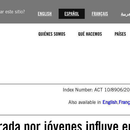
r este sitio?
ENGLISH
ESPAÑOL
FRANÇAIS
عربية
QUIÉNES SOMOS
QUÉ HACEMOS
PAÍSES
Index Number: ACT 10/8906/2
Also available in
English
,
Franç
rada por jóvenes influye e