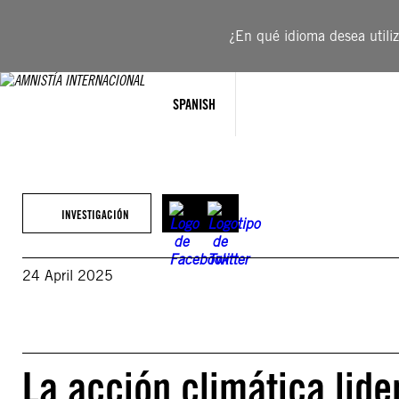
Saltar
al
¿En qué idioma desea utiliza
contenido
SPANISH
INVESTIGACIÓN
24 April 2025
La acción climática lide