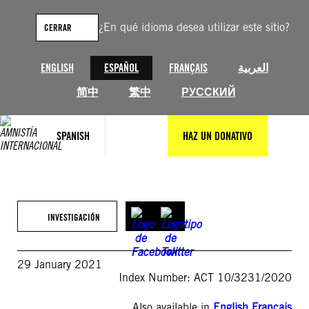
Saltar
al
¿En qué idioma desea utilizar este sitio?
CERRAR
contenido
ENGLISH
ESPAÑOL
FRANÇAIS
العربية
简中
繁中
РУССКИЙ
SPANISH
HAZ UN DONATIVO
INVESTIGACIÓN
29 January 2021
Index Number: ACT 10/3231/2020
Also available in
English
,
Français