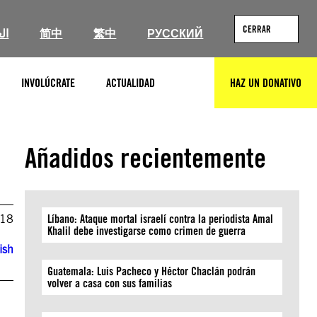
CERRAR
ال
简中
繁中
РУССКИЙ
INVOLÚCRATE
ACTUALIDAD
HAZ UN DONATIVO
BUSCAR
Añadidos recientemente
018
Líbano: Ataque mortal israelí contra la periodista Amal
Khalil debe investigarse como crimen de guerra
ish
Guatemala: Luis Pacheco y Héctor Chaclán podrán
volver a casa con sus familias