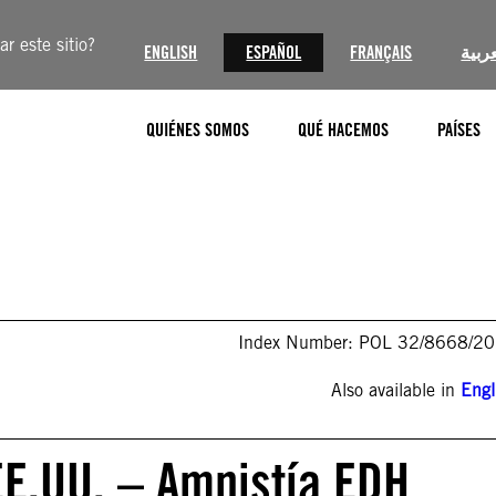
r este sitio?
ENGLISH
ESPAÑOL
FRANÇAIS
عربية
QUIÉNES SOMOS
QUÉ HACEMOS
PAÍSES
Index Number: POL 32/8668/2
Also available in
Engl
EE.UU. – Amnistía EDH