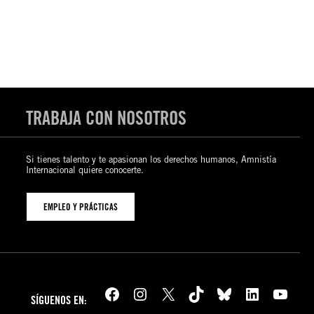
TRABAJA CON NOSOTROS
Si tienes talento y te apasionan los derechos humanos, Amnistía
Internacional quiere conocerte.
EMPLEO Y PRÁCTICAS
Facebook
Instagram
X
TikTok
Bluesky
LinkedIn
YouTube
SÍGUENOS EN: