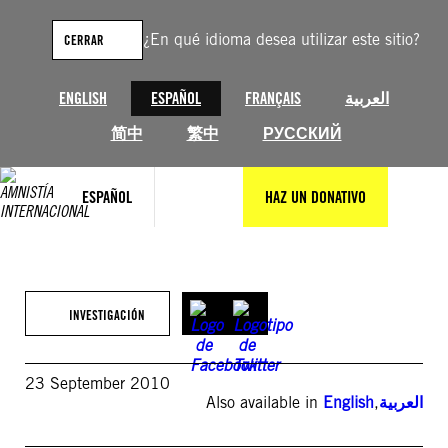
Saltar
al
¿En qué idioma desea utilizar este sitio?
CERRAR
contenido
ENGLISH
ESPAÑOL
FRANÇAIS
العربية
简中
繁中
РУССКИЙ
ESPAÑOL
HAZ UN DONATIVO
INVESTIGACIÓN
23 September 2010
Also available in
English
,
العربية