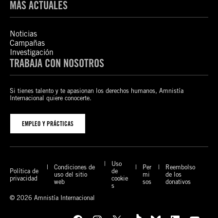
MÁS ACTUALES
Noticias
Campañas
Investigación
TRABAJA CON NOSOTROS
Si tienes talento y te apasionan los derechos humanos, Amnistía
Internacional quiere conocerte.
EMPLEO Y PRÁCTICAS
Uso
Condiciones de
Per
Reembolso
Política de
de
uso del sitio
mi
de los
privacidad
cookie
web
sos
donativos
s
© 2026 Amnistía Internacional