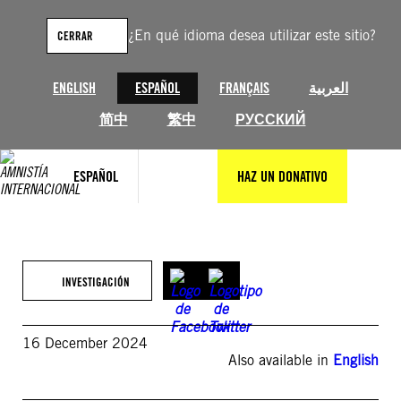
Saltar
al
¿En qué idioma desea utilizar este sitio?
CERRAR
contenido
ENGLISH
ESPAÑOL
FRANÇAIS
العربية
简中
繁中
РУССКИЙ
ESPAÑOL
HAZ UN DONATIVO
INVESTIGACIÓN
16 December 2024
Also available in
English