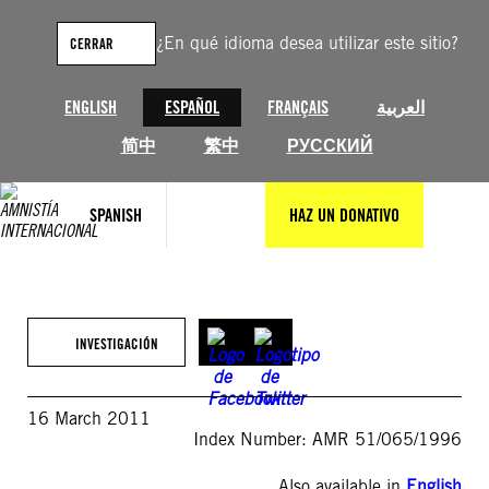
Saltar
al
¿En qué idioma desea utilizar este sitio?
CERRAR
contenido
ENGLISH
ESPAÑOL
FRANÇAIS
العربية
简中
繁中
РУССКИЙ
SPANISH
HAZ UN DONATIVO
INVESTIGACIÓN
16 March 2011
Index Number: AMR 51/065/1996
Also available in
English