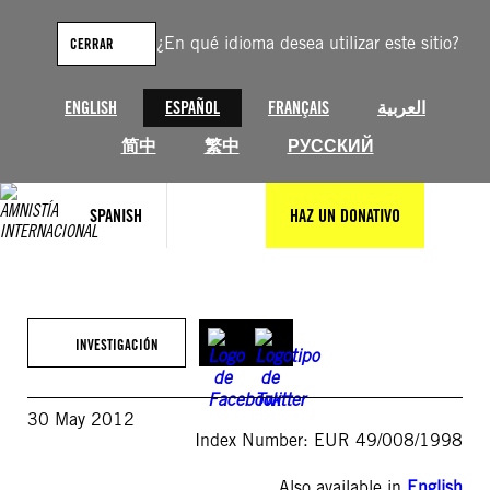
Saltar
al
¿En qué idioma desea utilizar este sitio?
CERRAR
contenido
ENGLISH
ESPAÑOL
FRANÇAIS
العربية
简中
繁中
РУССКИЙ
SPANISH
HAZ UN DONATIVO
INVESTIGACIÓN
30 May 2012
Index Number: EUR 49/008/1998
Also available in
English