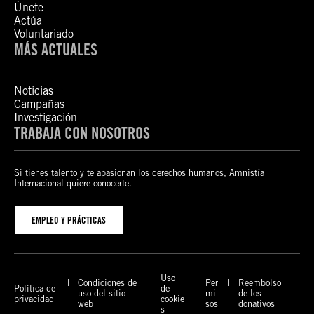
Únete
Actúa
Voluntariado
MÁS ACTUALES
Noticias
Campañas
Investigación
TRABAJA CON NOSOTROS
Si tienes talento y te apasionan los derechos humanos, Amnistía
Internacional quiere conocerte.
EMPLEO Y PRÁCTICAS
Uso
Condiciones de
Per
Reembolso
Política de
de
uso del sitio
mi
de los
privacidad
cookie
web
sos
donativos
s