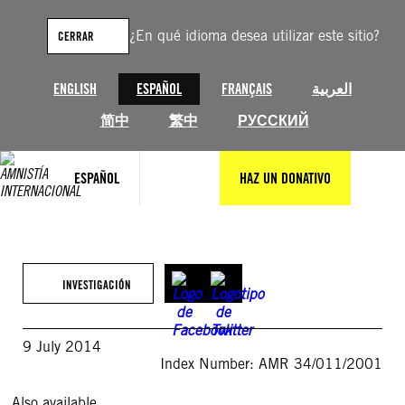
Saltar
al
¿En qué idioma desea utilizar este sitio?
CERRAR
contenido
ENGLISH
ESPAÑOL
FRANÇAIS
العربية
简中
繁中
РУССКИЙ
ESPAÑOL
HAZ UN DONATIVO
INVESTIGACIÓN
9 July 2014
Index Number: AMR 34/011/2001
Also available