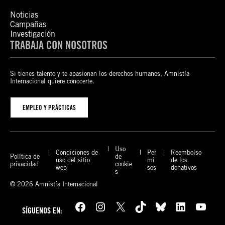
Noticias
Campañas
Investigación
TRABAJA CON NOSOTROS
Si tienes talento y te apasionan los derechos humanos, Amnistía
Internacional quiere conocerte.
EMPLEO Y PRÁCTICAS
Uso
Condiciones de
Per
Reembolso
Política de
de
uso del sitio
mi
de los
privacidad
cookie
web
sos
donativos
s
© 2026 Amnistía Internacional
Facebook
Instagram
X
TikTok
Bluesky
LinkedIn
YouTube
SÍGUENOS EN: