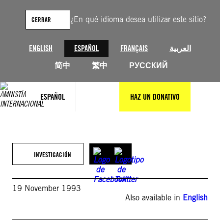
Saltar
al
¿En qué idioma desea utilizar este sitio?
CERRAR
contenido
ENGLISH
ESPAÑOL
FRANÇAIS
العربية
简中
繁中
РУССКИЙ
ESPAÑOL
HAZ UN DONATIVO
INVESTIGACIÓN
19 November 1993
Also available in
English