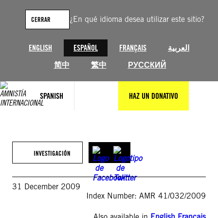
Saltar
al
¿En qué idioma desea utilizar este sitio?
CERRAR
contenido
ENGLISH
ESPAÑOL
FRANÇAIS
العربية
简中
繁中
РУССКИЙ
SPANISH
HAZ UN DONATIVO
INVESTIGACIÓN
31 December 2009
Index Number: AMR 41/032/2009
Also available in
English
,
Français