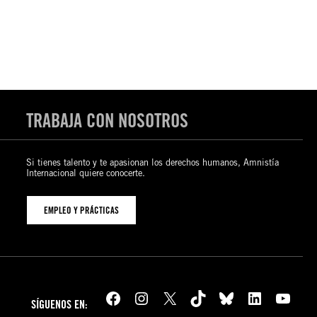
TRABAJA CON NOSOTROS
Si tienes talento y te apasionan los derechos humanos, Amnistía
Internacional quiere conocerte.
EMPLEO Y PRÁCTICAS
Facebook
Instagram
X
TikTok
Bluesky
LinkedIn
YouTube
SÍGUENOS EN: