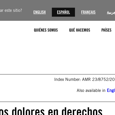
r este sitio?
ENGLISH
ESPAÑOL
FRANÇAIS
عربية
QUIÉNES SOMOS
QUÉ HACEMOS
PAÍSES
Index Number: AMR 23/8752/2
Also available in
Engl
os dolores en derechos