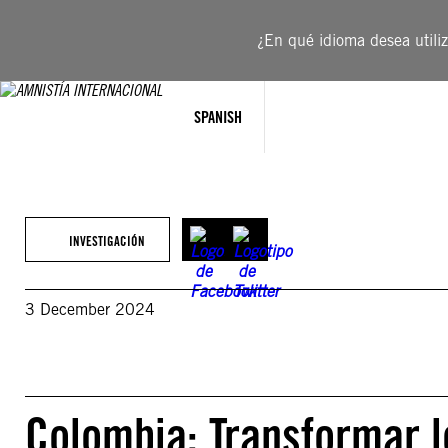
Saltar
al
¿En qué idioma desea utiliza
contenido
SPANISH
INVESTIGACIÓN
3 December 2024
Colombia: Transformar l