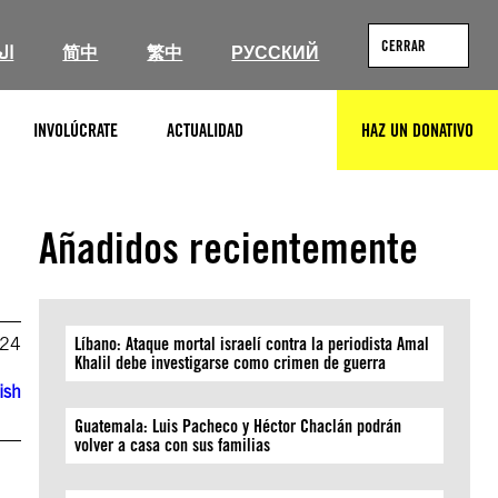
CERRAR
ال
简中
繁中
РУССКИЙ
INVOLÚCRATE
ACTUALIDAD
HAZ UN DONATIVO
BUSCAR
Añadidos recientemente
024
Líbano: Ataque mortal israelí contra la periodista Amal
Khalil debe investigarse como crimen de guerra
ish
Guatemala: Luis Pacheco y Héctor Chaclán podrán
volver a casa con sus familias