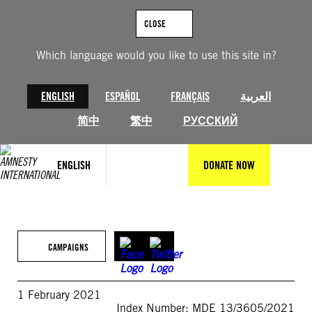
Skip
to
CLOSE
content
Which language would you like to use this site in?
ENGLISH
ESPAÑOL
FRANÇAIS
العربية
简中
繁中
РУССКИЙ
ENGLISH
DONATE NOW
CAMPAIGNS
1 February 2021
Index Number: MDE 13/3605/2021