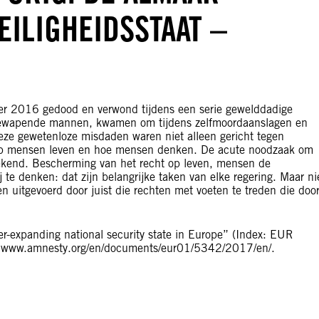
EILIGHEIDSSTAAT –
 2016 gedood en verwond tijdens een serie gewelddadige
 gewapende mannen, kwamen om tijdens zelfmoordaanslagen en
 Deze gewetenloze misdaden waren niet alleen gericht tegen
rop mensen leven en hoe mensen denken. De acute noodzaak om
ekend. Bescherming van het recht op leven, mensen de
ij te denken: dat zijn belangrijke taken van elke regering. Maar ni
 uitgevoerd door juist die rechten met voeten te treden die doo
er-expanding national security state in Europe” (Index: EUR
s: www.amnesty.org/en/documents/eur01/5342/2017/en/.