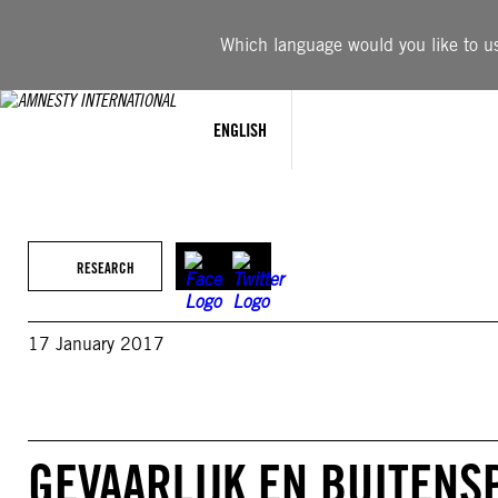
Skip
to
Which language would you like to use
content
ENGLISH
RESEARCH
17 January 2017
GEVAARLIJK EN BUITENS