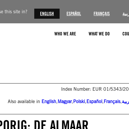
 this site in?
ENGLISH
ESPAÑOL
FRANÇAIS
بية
WHO WE ARE
WHAT WE DO
COU
Index Number: EUR 01/5343/2
Also available in
English
,
Magyar
,
Polski
,
Español
,
Français
,
بية
PORIG: DE ALMAAR