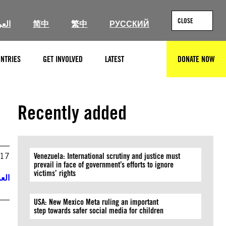
CLOSE
العر
简中
繁中
РУССКИЙ
NTRIES
GET INVOLVED
LATEST
DONATE NOW
SEARCH
Recently added
017
Venezuela: International scrutiny and justice must
prevail in face of government’s efforts to ignore
victims’ rights
العر
USA: New Mexico Meta ruling an important
step towards safer social media for children