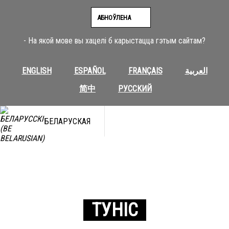
АБНОЎЛЕНА
- На якой мове вы хацелі б карыстацца гэтым сайтам?
ENGLISH
ESPAÑOL
FRANÇAIS
العربية
简中
РУССКИЙ
БЕЛАРУСКАЯ
ТУНІС