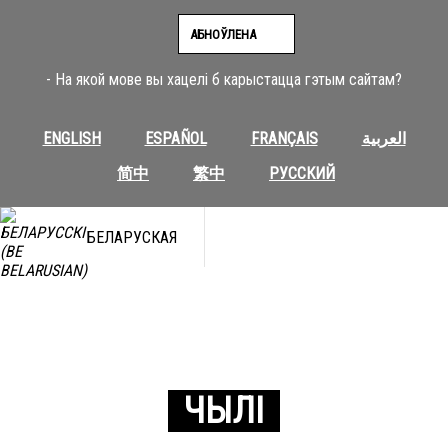
АБНОЎЛЕНА
- На якой мове вы хацелі б карыстацца гэтым сайтам?
ENGLISH
ESPAÑOL
FRANÇAIS
العربية
简中
繁中
РУССКИЙ
БЕЛАРУСКАЯ
ЧЫЛІ