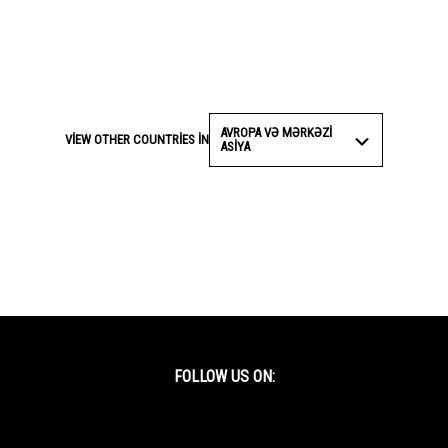
AVROPA VƏ MƏRKƏZI
VIEW OTHER COUNTRIES IN
ASIYA
FOLLOW US ON:
Facebook
Twitter
YouTube
Instagram