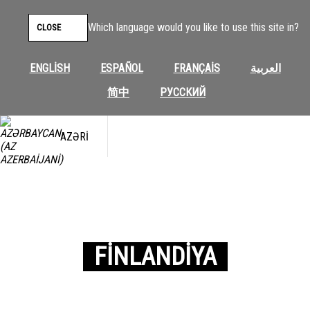
Which language would you like to use this site in?
CLOSE
ENGLISH
ESPAÑOL
FRANÇAIS
العربية
简中
РУССКИЙ
AZƏRI
FINLANDIYA