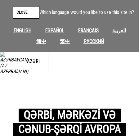
Which language would you like to use this site in?
CLOSE
ENGLISH
ESPAÑOL
FRANÇAIS
العربية
简中
繁中
РУССКИЙ
AZƏRI
QƏRBI, MƏRKƏZI VƏ
CƏNUB-ŞƏRQI AVROPA