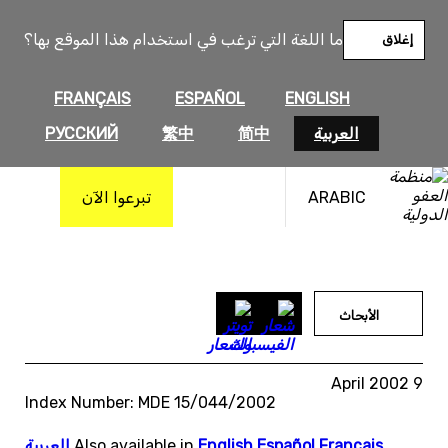
خطى
لى
ما اللغة التي ترغب في استخدام هذا الموقع بها؟
إغلاق
لمحتوى
FRANÇAIS
ESPAÑOL
ENGLISH
العربية
简中
繁中
РУССКИЙ
ARABIC
تبرعوا الآن
الأبحاث
9 April 2002
Index Number: MDE 15/044/2002
Français
,
Español
,
English
Also available in
,
العربية