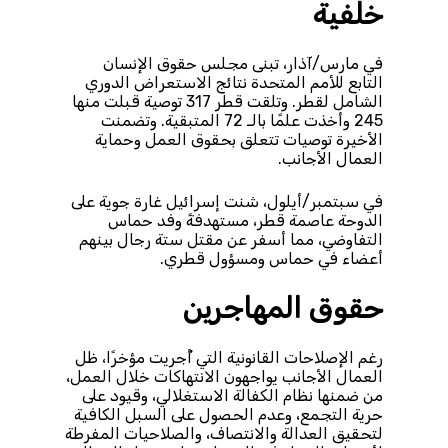
خلفية
في مارس/آذار، تبنى مجلس حقوق الإنسان
التابع للأمم المتحدة نتائج الاستعراض الدوري
الشامل لقطر. وتلقت قطر 317 توصية قبلت منها
245 وأخذت علمًا بالـ 72 المتبقية. وتضمنت
الأخيرة توصيات تتعلق بحقوق العمل وحماية
العمال الأجانب.
في سبتمبر/أيلول، شنت إسرائيل غارة جوية على
الدوحة عاصمة قطر، مستهدفةً وفد حماس
التفاوضي، مما أسفر عن مقتل ستة رجال بينهم
أعضاء في حماس ومسؤول قطري.
حقوق المهاجرين
رغم الإصلاحات القانونية التي أُجريت مؤخرًا، ظل
العمال الأجانب يواجهون الانتهاكات خلال العمل،
من ضمنها نظام الكفالة الاستغلالي، وقيود على
حرية التجمع، وعدم الحصول على السبل الكافية
لتحقيق العدالة والانتصاف، والصلاحيات المفرطة