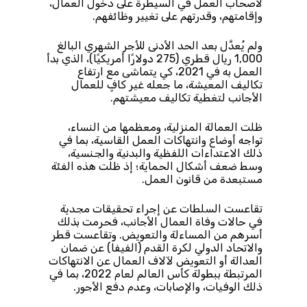
لأصحاب العمل في السيطرة على دخول العمال،
وإقامتهم، وقدرتهم على تغيير وظائفهم.
ولم يُعدَّل بعد الحد الأدنى للأجر الشهري البالغ
1,000 ريال قطري (275 دولارًا أمريكيًا)، الذي بدأ
العمل به في 2021، كي يتماشى مع ارتفاع
تكاليف المعيشة، ما جعله غير كافٍ للعمال
الأجانب لتغطية تكاليف معيشتهم.
ظلت العمالة المنزلية، ومعظمها من النساء،
تواجه أوضاع وانتهاكات العمل القاسية، بما في
ذلك الاعتداءات اللفظية والبدنية والجنسية،
وسط ضعف أشكال الحماية؛ إذ ظلت هذه الفئة
مستبعدة من قانون العمل.
تقاعست السلطات عن إجراء تحقيقات مجدية
في حالات وفاة العمال الأجانب، فحرمت بذلك
أسرهم من المساءلة والتعويض. وتقاعست قطر
والاتحاد الدولي لكرة القدم (الفيفا) عن ضمان
العدالة أو التعويض لآلاف العمال عن الانتهاكات
المرتبطة ببطولة كأس العالم لعام 2022، بما في
ذلك الوفيات، والإصابات، وعدم دفع الأجور.