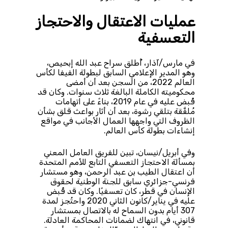
عمليات الاعتقال والاحتجاز
التعسفية
في مارس/آذار، أُطلق سراح عبد الله إبحيص،
وهو المدير الإعلامي السابق لبطولة الفيفا لكأس
العالم 2022، من السجن بعد أن أمضى
محكوميته الكاملة البالغة ثلاث سنوات. وكان قد
قُبض عليه في عام 2019، بناءً على اتهامات
مُلفَّقة بتلقي رشوة، بعد أن أثار بواعث قلق بشأن
الظروف التي واجهها العمال الأجانب في مواقع
إنشاءات بطولة كأس العالم.
وفي أبريل/نيسان، تبين للفريق العامل المعني
بمسألة الاحتجاز التعسفي التابع للأمم المتحدة
أن اعتقال الطيب بن عبد الرحمن، وهو مستشار
فرنسي-جزائري سابق للجنة الوطنية لحقوق
الإنسان في قطر، كان تعسفيًا. وكان قد قُبض
عليه في يناير/كانون الثاني 2020 واحتُجز لمدة
307 أيام بدون السماح له بالاتصال بمستشار
قانوني، في انتهاك لضمانات المحاكمة العادلة.