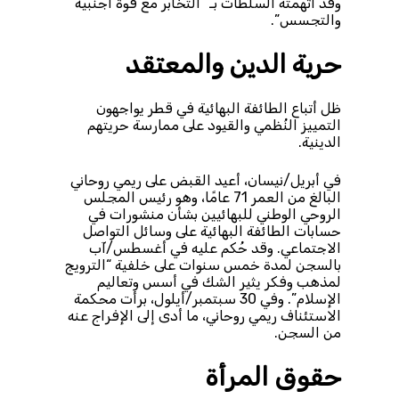
وقد اتهمته السلطات بـ “التخابر مع قوة أجنبية
والتجسس”.
حرية الدين والمعتقد
ظل أتباع الطائفة البهائية في قطر يواجهون
التمييز النُظمي والقيود على ممارسة حريتهم
الدينية.
في أبريل/نيسان، أعيد القبض على ريمي روحاني
البالغ من العمر 71 عامًا، وهو رئيس المجلس
الروحي الوطني للبهائيين بشأن منشورات في
حسابات الطائفة البهائية على وسائل التواصل
الاجتماعي. وقد حُكم عليه في أغسطس/آب
بالسجن لمدة خمس سنوات على خلفية “الترويج
لمذهب وفكر يثير الشك في أسس وتعاليم
الإسلام”. وفي 30 سبتمبر/أيلول، برأت محكمة
الاستئناف ريمي روحاني، ما أدى إلى الإفراج عنه
من السجن.
حقوق المرأة