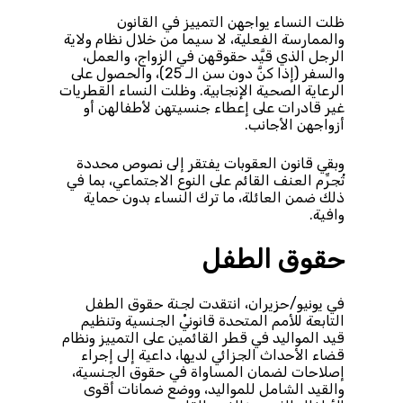
ظلت النساء يواجهن التمييز في القانون
والممارسة الفعلية، لا سيما من خلال نظام ولاية
الرجل الذي قيَّد حقوقهن في الزواج، والعمل،
والسفر (إذا كنَّ دون سن الـ 25)، والحصول على
الرعاية الصحية الإنجابية. وظلت النساء القطريات
غير قادرات على إعطاء جنسيتهن لأطفالهن أو
أزواجهن الأجانب.
وبقي قانون العقوبات يفتقر إلى نصوص محددة
تُجرِّم العنف القائم على النوع الاجتماعي، بما في
ذلك ضمن العائلة، ما ترك النساء بدون حماية
وافية.
حقوق الطفل
في يونيو/حزيران، انتقدت لجنة حقوق الطفل
التابعة للأمم المتحدة قانونيْ الجنسية وتنظيم
قيد المواليد في قطر القائمين على التمييز ونظام
قضاء الأحداث الجزائي لديها، داعية إلى إجراء
إصلاحات لضمان المساواة في حقوق الجنسية،
والقيد الشامل للمواليد، ووضع ضمانات أقوى