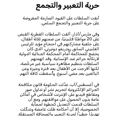
حرية التعبير والتجمع
أبقت السلطات على القيود الصارمة المفروضة
على حرية التعبير والتجمع السلمي.
وفي مارس/آذار، ألقت السلطات القطرية القبض
على 20 مواطنًا فلبينيًا، من ضمنهم ثلاثة أطفال،
على خلفية مشاركتهم في احتجاج مؤيد للرئيس
الفلبيني السابق رودريغو دوتيرتي، الذي كان
يخضع للمحاكمة أمام المحكمة الجنائية الدولية
لارتكابه جرائم ضد الإنسانية. وقد اتهمتهم
السلطات بتنظيم مظاهرة سياسية غير مرخَّصة،
لكنها أفرجت عن الأطفال بعد فترة وجيزة وعن
البالغين بعد مضي أسبوع. وأُسقطت كافة التهم.
في أغسطس/آب، عدَّلت الحكومة قانون مكافحة
الجرائم الإلكترونية لتجريم نشر أو تداول صور
ومقاطع فيديو على الإنترنت لأشخاص في أماكن
عامة بدون الحصول على موافقتهم. ومع أن
السلطات قدمت التعديل كخطوة لحماية
الخصوصية، إلا أن أحكامه ظلت غامضة وشكَّلت
تهديدًا خطيرًا لحرية التعبير والصحافة المستقلة.