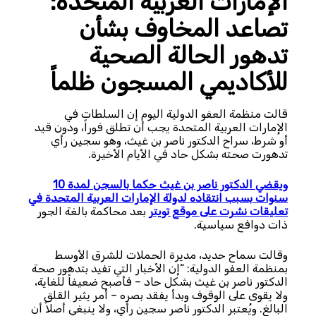
الإمارات العربية المتحدة:
تصاعد المخاوف بشأن
تدهور الحالة الصحية
للأكاديمي المسجون ظلماً
قالت منظمة العفو الدولية اليوم إن السلطات في
الإمارات العربية المتحدة يجب أن تطلق فوراً، ودون قيد
أو شرط، سراح الدكتور ناصر بن غيث، وهو سجين رأي
تدهورت صحته بشكل حاد في الأيام الأخيرة.
ويقضي الدكتور ناصر بن غيث حكما بالسجن لمدة 10
سنوات بسبب انتقاده لدولة الإمارات العربية المتحدة في
تعليقات نشرت على موقع تويتر
بعد محاكمة بالغة الجور
ذات دوافع سياسية.
وقالت سماح حديد، مديرة الحملات للشرق الأوسط
بمنظمة العفو الدولية: “إن الأخبار التي تفيد بتدهور صحة
الدكتور ناصر بن غيث بشكل حاد – فأصبح ضعيفاً للغاية،
ولا يقوى على الوقوف وبدأ يفقد بصره – أمر يثير القلق
البالغ. ويُعتبر الدكتور ناصر سجين رأي، ولا ينبغي أصلاً أن