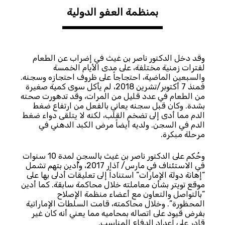
بمنظمة العفو الدولية
وقد دخل الدكتور ناصر بن غيث في إضراب عن الطعام
لفترات زمنية مختلفة، على مدى الأيام الخمسة
والسبعين الماضية، احتجاجاً على ظروف احتجازه وسجنه.
فمنذ 7 أكتوبر/تشرين 2018، لم يأكل سوى كمية صغيرة
من الطعام في عدد قليل من المرات، وقد تدهورت صحته
بشدة. وكان قبل سجنه يعاني بالفعل من ارتفاع ضغط
الدم مما أدى إلى تضخم القلب، لكنه لا يتلقى دواء ضغط
الدم في السجن. ولديه أيضاً مرض الكبد الدهني في
مرحلة مبكرة.
وحُكم على الدكتور ناصر بن غيث بالسجن لمدة 10 سنوات
في الاستئناف في مارس/ آذار 2017، وأُدين بتهم تشمل
“إهانة دولة الإمارات” استناداً إلى تعليقات أدلى بها على
موقع تويتر بشأن معاملته خلال محاكمة سابقة. كما أدين
“بالتواصل والتعاون مع أعضاء منظمة الإصلاح
المحظورة”. وخلال محاكمته، قامت السلطات الإماراتية
بفرض قيود على اتصاله بمحاميه مما يعني أنه كان غير
قادر على إعداد الدفاع المناسب.