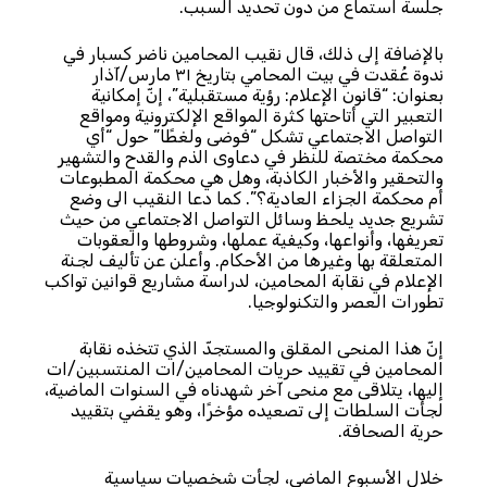
جلسة استماع من دون تحديد السبب.
بالإضافة إلى ذلك، قال نقيب المحامين ناضر كسبار في
ندوة عُقدت في بيت المحامي بتاريخ ٣١ مارس/آذار
بعنوان: “قانون الإعلام: رؤية مستقبلية”، إنّ إمكانية
التعبير التي أتاحتها كثرة المواقع الإلكترونية ومواقع
التواصل الاجتماعي تشكل “فوضى ولغطًا” حول “أي
محكمة مختصة للنظر في دعاوى الذم والقدح والتشهير
والتحقير والأخبار الكاذبة، وهل هي محكمة المطبوعات
أم محكمة الجزاء العادية؟”. كما دعا النقيب الى وضع
تشريع جديد يلحظ وسائل التواصل الاجتماعي من حيث
تعريفها، وأنواعها، وكيفية عملها، وشروطها والعقوبات
المتعلقة بها وغيرها من الأحكام. وأعلن عن تأليف لجنة
الإعلام في نقابة المحامين، لدراسة مشاريع قوانين تواكب
تطورات العصر والتكنولوجيا.
إنّ هذا المنحى المقلق والمستجدّ الذي تتخذه نقابة
المحامين في تقييد حريات المحامين/ات المنتسبين/ات
إليها، يتلاقى مع منحى آخر شهدناه في السنوات الماضية،
لجأت السلطات إلى تصعيده مؤخرًا، وهو يقضي بتقييد
حرية الصحافة.
خلال الأسبوع الماضي، لجأت شخصيات سياسية