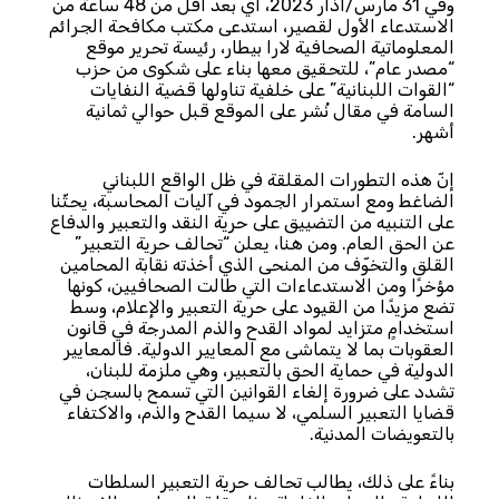
وفي 31 مارس/آذار 2023، أي بعد أقل من 48 ساعة من
الاستدعاء الأول لقصير، استدعى مكتب مكافحة الجرائم
المعلوماتية الصحافية لارا بيطار، رئيسة تحرير موقع
“مصدر عام”، للتحقيق معها بناء على شكوى من حزب
“القوات اللبنانية” على خلفية تناولها قضية النفايات
السامة في مقال نُشر على الموقع قبل حوالي ثمانية
أشهر.
إنّ هذه التطورات المقلقة في ظل الواقع اللبناني
الضاغط ومع استمرار الجمود في آليات المحاسبة، يحثّنا
على التنبيه من التضييق على حرية النقد والتعبير والدفاع
عن الحق العام. ومن هنا، يعلن “تحالف حرية التعبير”
القلق والتخوّف من المنحى الذي أخذته نقابة المحامين
مؤخرًا ومن الاستدعاءات التي طالت الصحافيين، كونها
تضع مزيدًا من القيود على حرية التعبير والإعلام، وسط
استخدامٍ متزايد لمواد القدح والذم المدرجة في قانون
العقوبات بما لا يتماشى مع المعايير الدولية. فالمعايير
الدولية في حماية الحق بالتعبير، وهي ملزمة للبنان،
تشدد على ضرورة إلغاء القوانين التي تسمح بالسجن في
قضايا التعبير السلمي، لا سيما القدح والذم، والاكتفاء
بالتعويضات المدنية.
بناءً على ذلك، يطالب تحالف حرية التعبير السلطات