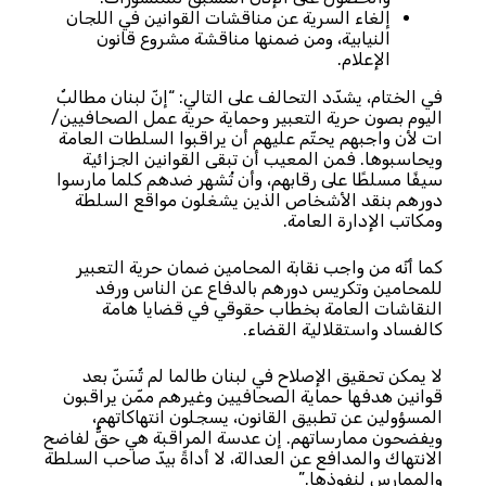
إلغاء السرية عن مناقشات القوانين في اللجان
النيابية، ومن ضمنها مناقشة مشروع قانون
الإعلام.
في الختام، يشدّد التحالف على التالي: “إنّ لبنان مطالبٌ
اليوم بصون حرية التعبير وحماية حرية عمل الصحافيين/
ات لأن واجبهم يحتّم عليهم أن يراقبوا السلطات العامة
ويحاسبوها. فمن المعيب أن تبقى القوانين الجزائية
سيفًا مسلطًا على رقابهم، وأن تُشهر ضدهم كلما مارسوا
دورهم بنقد الأشخاص الذين يشغلون مواقع السلطة
ومكاتب الإدارة العامة.
كما أنّه من واجب نقابة المحامين ضمان حرية التعبير
للمحامين وتكريس دورهم بالدفاع عن الناس ورفد
النقاشات العامة بخطاب حقوقي في قضايا هامة
كالفساد واستقلالية القضاء.
لا يمكن تحقيق الإصلاح في لبنان طالما لم تٌسَنّ بعد
قوانين هدفها حماية الصحافيين وغيرهم ممّن يراقبون
المسؤولين عن تطبيق القانون، يسجلون انتهاكاتهم،
ويفضحون ممارساتهم. إن عدسة المراقبة هي حقٌّ لفاضح
الانتهاك والمدافع عن العدالة، لا أداةً بيدّ صاحب السلطة
والممارس لنفوذها.”