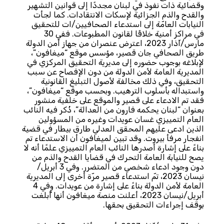
وقضائية ذات نفوذ في لبنان مجددًا إلى قوانين التشهير
والقدح والذم الجزائية لإسكات الانتقادات. كما لجأت
النيابات العامّة إلى استدعاء الصحافيين/ات للتحقيق
في مراكز أمنية خلافًا لقانون المطبوعات. ففي 30
مارس/آذار 2023، اعترض عنصران من جهاز أمن الدولة
طريق الصحافي جان قصير، مؤسس موقع “ميغافون”،
لإبلاغه بوجوب حضوره إلى مديرية التحقيق المركزي في
المديرية العامة لأمن الدولة من دون الإفصاح عن سبب
التحقيق، وفي ذلك مخالفة لأصول التبليغ القانونية
واستبداله بأسلوب الترهيب. وبحسب موقع “ميغافون”،
فقد تم الادعاء على قصير والموقع على خلفية منشور
بعنوان “لبنان يحكمه فارون من العدالة”، ذُكر فيه النائب
العام التمييزي غسان عويدات وغيره من المسؤولين
الذين ادعى عليهم المحقق العدلي طارق بيطار في قضية
انفجار مرفأ بيروت. وقد تبين لميغافون أن الاستدعاء تم
بناءً على إشارة أصدرها النائب العام التمييزي علمًا أنه لا
يصح للنيابة العامة التحرك في قضايا القدح والذم من
دون وجود ادعاء شخصي من المتضرر. وفي 3 أبريل/
نيسان 2023، تمّ استدعاء قصير مرّة أخرى إلى المديرية
العامة لأمن الدولة بناءً على إشارة من عويدات. وفي 4
أبريل/نيسان 2023، أعلنت منصة ميغافون أنها أُبلغت
بوقف إجراءات التحقيق بحقها.