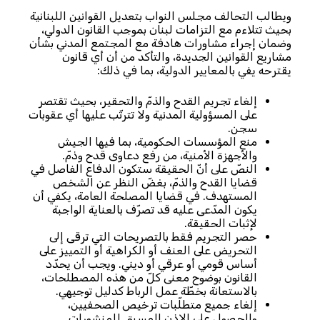
ويطالب التحالف مجلس النواب بتعديل القوانين اللبنانية
بحيث تتلاءم مع التزامات لبنان بموجب القانون الدولي،
وضمان إجراء مشاورات هادفة مع المجتمع المدني بشأن
مشاريع القوانين الجديدة، والتأكد من أن أي قانون
يقترحه يفي بالمعايير الدولية، بما في ذلك:
إلغاء تجريم القدح والذمّ والتحقير، بحيث تقتصر
على المسؤولية المدنية ولا تترتّب عليها أي عقوبات
سجن.
منع المؤسسات الحكومية، بما فيها الجيش
والأجهزة الأمنية، من رفع دعاوى قدح وذمّ.
النصّ على أنّ الحقيقة ستكون الدفاع الفاصل في
قضايا القدح والذمّ، بغضّ النظر عن الشخص
المستهدف. في قضايا المصلحة العامة، يكفي أن
يكون المدّعى عليه قد تصرّف بالعناية الواجبة
لإثبات الحقيقة.
حصر التجريم فقط بالتصريحات التي ترقى إلى
التحريض على العنف أو الكراهية أو التمييز على
أساس قومي أو عرقي أو ديني. ويجب أن يحدّد
القانون بوضوح معنى كلّ من هذه المصطلحات،
بالاستعانة بخطّة عمل الرباط كدليل توجيهي.
إلغاء جميع متطلّبات ترخيص الصحفيين،
والحصول على الإذن المسبق للمنشورات.