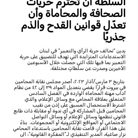
السلطة أن تحترم حريات
الصحافة والمحاماة وأن
تعدّل قوانين القدح والذم
جذريًا
يدين “تحالف حرية الرأي والتعبير” في لبنان
الاستدعاءات المتزايدة التي تهدف للتضييق على حرية
التعبير بما فيها تلك التي حصلت خلال الأسبوعين
الأخيرين وصدرت عن سلطاتٍ مختلفة.
بتاريخ ٣ مارس/آذار ٢٠٢٣، أصدر مجلس نقابة المحامين
في بيروت قرارًا يقضي بتعديل المواد ٣٩ إلى ٤٢ من نظام
آداب مهنة المحاماة الواردة في الفصل السادس
المتعلق بعلاقة المحامي مع وسائل الإعلام، والذي
اشترط الاستحصال المسبق على إذن من نقيب
المحامين قبل المشاركة في أي ندوة أو مقابلة ذات طابع
قانوني تنظمها وسائل الإعلام أو وسائل التواصل
الاجتماعي أو المواقع الإلكترونية أو المجموعات. بناءً
على هذا القرار، قامت نقابة المحامين باستدعاء المحامي
نزار صاغية، المدير التنفيذي لـ”المفكرة القانونية”، الى