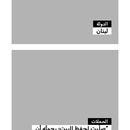
الدولة
لبنان
الحملات
“صلّيت لحفظ البيت؛ رجوتُه أن