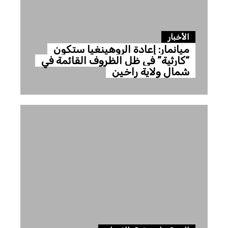
الأخبار
ميانمار: إعادة الروهينغيا ستكون
“كارثية” في ظل الظروف القائمة في
شمال ولاية راخين