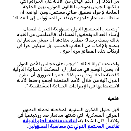
من الأدلة إلى الكم الهائل من الأدلة على الجرائم التي
يرتكبها الجيش بموجب القانون الدولي، يبين الحاجة
الملحة لإجراء تحقيق جنائي مستقل، ومن الواضح أن
سلطات ميانمار عاجزة عن تقديم المسؤولين إلى العدالة”.
“ويتحمل المجتمع الدولي مسؤولية التحرك لضمان
إرساء العدالة وتحقيق المساءلة. فالتقاعس عن القيام
بذلك يبعث برسالة خطيرة مفادها أن جيش ميانمار لن
يتمتع بالإفلات من العقاب فحسب، بل سيكون حراً في
ارتكاب هذه الفظائع مرة أخرى.
واختتمت تيرانا قائلة: “فيجب على مجلس الأمن الدولي
أن يحيل الوضع في ميانمار إلى المحكمة الجنائية الدولية
كقضية ملحة. وحتى يتم ذلك، فمن الضروري أن تنشئ
الدول آلية من خلال الأمم المتحدة لجمع وحفظ الأدلة
لاستخدامها في الإجراءات الجنائية المستقبلية “.
خلفية
قبل حلول الذكرى السنوية المخجلة لحملة التطهير
العرقي العسكرية التي شنتها ميانمار ضد روهينغيا في
ولاية أراكان الشمالية،
انتقدت منظمة العفو الدولية
تقاعس المجتمع الدولي عن محاسبة المسؤولين
.