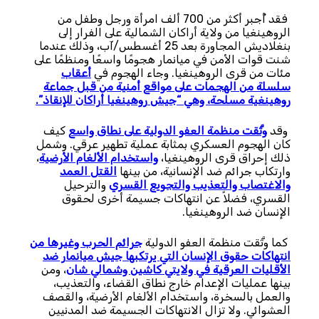
فقد أُجبر أكثر من 700 ألف امرأة ورجل وطفل من
الروهينغيا من ولاية أراكان الشمالية على الفرار إلى
بنغلاديش المجاورة بعد 25 أغسطس/آب، وذلك عندما
شنت قوات الأمن في ميانمار هجومًا واسعًا ومنظمًا على
مئات من قرى الروهينغيا. وجاء الهجوم في
أعقاب
سلسلة من الهجمات على مواقع أمنية من قبل جماعة
روهينغية مسلحة، وهي “جيش روهينغيا أراكان للإنقاذ”.
وقد
وثَّقت منظمة العفو الدولية على نطاق واسع
كيف
كان الهجوم العسكري بمثابة عملية تطهير عرقي. وشمل
ذلك إحراق قرى الروهينغيا،
واستخدام الألغام الأرضية
،
وارتكاب جرائم ضد الإنسانية، من بينها
القتل العمد
والاغتصاب والتعذيب والتجويع القسري
والترحيل
القسري، فضلاً عن انتهاكات جسيمة أخرى لحقوق
الإنسان ضد الروهينغيا.
كما وثَّقت منظمة العفو الدولية
جرائم الحرب وغيرها من
انتهاكات حقوق الإنسان التي يرتكبها جيش ميانمار ضد
الأقليات العرقية في ولايتي كاشين وشمالي شان
، ومن
بينها عمليات الإعدام خارج نطاق القضاء، والتعذيب،
والعمل بالسخرة، واستخدام الألغام الأرضية، والقصف
العشوائي. ولا تزال الانتهاكات الجسيمة ضد المدنيين