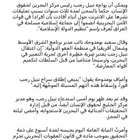
ويمكن أن يواجه نبيل رجب، رئيس مركز البحرين لحقوق
الإنسان، حكماً بالسجن لمدة ثلاث سنوات بسبب تعليقات
نشرها على الانترنت حول أنباء أفادت بأن أفراداً في قوات
الأمن البحرينية انضموا إلى جماعة إسلامية مسلحة في
العراق تُعرف بإسم “تنظيم الدولة الإسلامية”.
وقال سعيد بومدوحة، نائب مدير برنامج الشرق الأوسط
وشمال أفريقيا في منظمة العفو الدولية: “إن اعتقال
نبيل رجب يعتبر ضربة خطيرة أخرى لحرية التعبير في
البحرين، وترسيخاً متنامياً من قبل السلطات لتكميم
أفواه المعارضة.”
وأضاف بومدوحة يقول: “ينبغي إطلاق سراح نبيل رجب
فوراً، وإسقاط هذه التهم المسيئة الموجَّهة إليه.”
وقد تم بعد ظهر يوم أمس استدعاء نبيل رجب، وهو مدير
مركز الخليج لحقوق الإنسان أيضاً، من قبل إدارة
التحقيقات الجنائية في البحرين لاستجوابه، وأمضى ليلته
في الحجز.
وأمرتْ النيابة العامة اليوم بحبسه لمدة أسبوع على ذمة
التحقيق بموجب مادة في قانون العقوبات البحريني تجرِّم