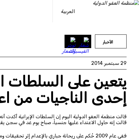
خطى
لى
العربية
لمحتوى
الأخبار
29 سبتمبر 2014
يتعين على السلطات ال
إحدى الناجيات من ا
قالت منظمة العفو الدولية اليوم إن السلطات الإيرانية أكدت أنه
قالت إنه حاول الاعتداء عليها جنسياً، صباح يوم غد في سجن ي
ففي عام 2009 حُكم على ريحانة جباري بالإعدام إثر تحقيقات ومحاكمة شابتْها مثالب كبيرة، ولم تفحص جميع الأدلة.