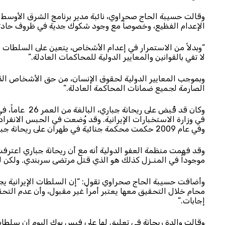
وقالت حسيبة الحاج صحراوي، نائبة مدير برنامج الشرق الأوسط و
الإعدام الفظيع، وخصوصاً مع وجود شكوك جدية في ظروف حادثة
“وبدلاً من الاستمرار في إعدام الأشخاص، يتعين على السلطات ال
لا تفي بالقوانين والمعايير الدولية للمحاكمات العادلة.”
وبموجب المعايير الدولية لحقوق الإنسان، من حق الأشخاص الذين 
الصارمة لجميع ضمانات المحاكمة العادلة.”
في وزارة الاستخبارات الإيرانية. وقد وُضعت في الحبس الانفرادي
وفي عام 2009 حكمت محكمة جنائية في طهران على ريحانة جباري بالإعدام بموجب أحكام “القصاص”.
وقد فهمت منظمة العفو الدولية أنه مع أن ريحانة جباري اعترفت
موجوداً في المنـزل كذلك هو الذي قتل مرتضى سربندي. ولكن لم
وأضافت حسيبة الحاج صحراوي تقول: “إن السلطات الإيرانية يجب
محام خلال التحقيق معها يعتبر أمراً غير مقبول، وأن عدم التحق
إجابات.”
وقالت والدة ريحانة في تعليق لها على فيس بوك اليوم إن سلطات 