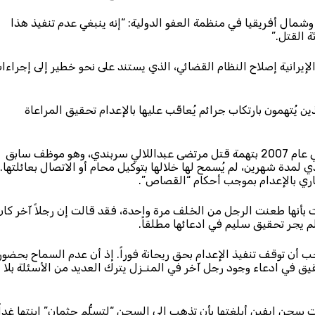
شمال أفريقيا في منظمة العفو الدولية: “إنه ينبغي عدم تنفيذ هذا
 القتل.”
إيرانية إصلاح النظام القضائي، الذي يستند على نحو خطير إلى إجراءا
يُتهمون بارتكاب جرائم يُعاقَب عليها بالإعدام تحقيق المراعاة
وكان قد قُبض على ريحانة جباري، البالغة من العمر 26 عاماً، في عام 2007 بتهمة قتل مرتضى عبداللالي سربندي، وهو موظف سابق
 لمدة شهرين، لم يُسمح لها خلالها بتوكيل محام أو الاتصال بعائلتها.
 بأنها طعنت الرجل من الخلف مرة واحدة، فقد قالت إن رجلاً آخر كان
 يجر تحقيق سليم في ادعائها مطلقاً.
 أن توقف تنفيذ الإعدام بحق ريحانة فوراً. إذ أن عدم السماح بحضور
يق في ادعاء وجود رجل آخر في المنـزل يترك العديد من الأسئلة بلا
سجن إيفين أبلغتها بأن تذهب إلى السجن “لتسلُّم جثمان” ابنتها غداً