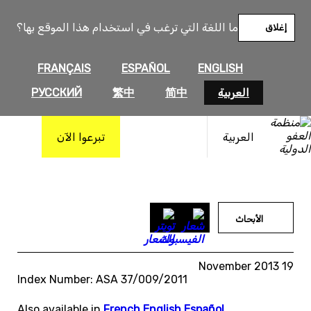
خطى
لى
ما اللغة التي ترغب في استخدام هذا الموقع بها؟
إغلاق
لمحتوى
FRANÇAIS
ESPAÑOL
ENGLISH
العربية
简中
繁中
РУССКИЙ
العربية
تبرعوا الآن
الأبحاث
19 November 2013
Index Number: ASA 37/009/2011
Also available in
French
,
English
,
Español