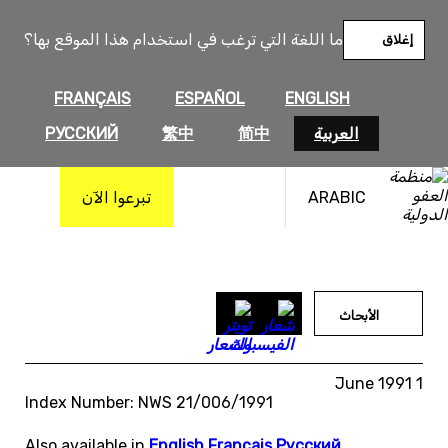
خطى
لى
ما اللغة التي ترغب في استخدام هذا الموقع بها؟
إغلاق
لمحتوى
FRANÇAIS
ESPAÑOL
ENGLISH
العربية
简中
繁中
РУССКИЙ
ARABIC
تبرعوا الآن
الأبحاث
1 June 1991
Index Number: NWS 21/006/1991
Also available in
English
,
Français
,
Русский