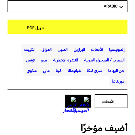
ARABIC
تنزيل PDF
إندونيسيا
الأبحاث
البرازيل
الصين
العراق
الكويت
المغرب / الصحراء الغربية
النشرة الإخبارية
بيرو
تونس
جزر البهاما
سري لنكا
غواتيمالا
كوبا
مالي
ملاوي
موريتانيا
الأبحاث
أضيف مؤخرًا