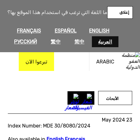
خطى
لى
ما اللغة التي ترغب في استخدام هذا الموقع بها؟
إغلاق
لمحتوى
FRANÇAIS
ESPAÑOL
ENGLISH
العربية
简中
繁中
РУССКИЙ
ARABIC
تبرعوا الآن
الأبحاث
23 May 2024
Index Number: MDE 30/8080/2024
Also available in
English
,
Français