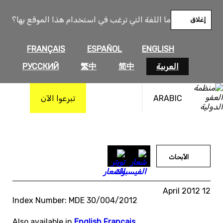
خطى
لى
ما اللغة التي ترغب في استخدام هذا الموقع بها؟
إغلاق
لمحتوى
FRANÇAIS
ESPAÑOL
ENGLISH
العربية
简中
繁中
РУССКИЙ
ARABIC
تبرعوا الآن
الأبحاث
12 April 2012
Index Number: MDE 30/004/2012
Also available in
English
,
Français