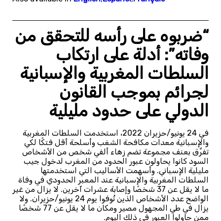
“ضربوه على رأسه للتحقق من
وفاته”: أدلة على ارتكاب
السلطات المغربية والإسبانية
لجرائم بموجب القانون
الدولي على حدود مليلية
في 24 يونيو/حزيران 2022، استخدمت السلطات المغربية
والإسبانية معدات مكافحة الشغب وأسلحة أقل فتكًا لكي
تفرِّق بعنف مجموعة تضم زهاء ألفي شخص من الأشخاص
السود كانوا يحاولون عبور الحدود من المغرب لدخول جيب
مليلية الإسباني. وأسهمت الأساليب التي استخدمتها
السلطات المغربية والإسبانية عند المعبر الحدودي في وفاة
ما لا يقل عن 37 شخصًا وإصابة عشرات آخرين. لا يزال من غير
الواضح عدد الأشخاص الذين تُوفوا يوم 24 يونيو/حزيران. ولا
يزال في طي المجهول مصير ومكان ما لا يقل عن 77 شخصًا
ممن حاولوا العبور في ذلك اليوم.