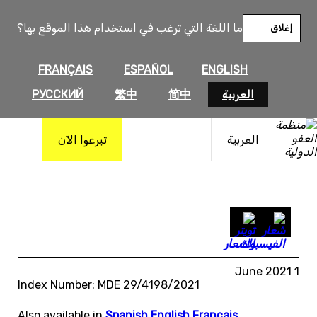
خطى
لى
ما اللغة التي ترغب في استخدام هذا الموقع بها؟
إغلاق
لمحتوى
FRANÇAIS
ESPAÑOL
ENGLISH
العربية
简中
繁中
РУССКИЙ
العربية
تبرعوا الآن
1 June 2021
Index Number: MDE 29/4198/2021
Also available in
Spanish
,
English
,
Français