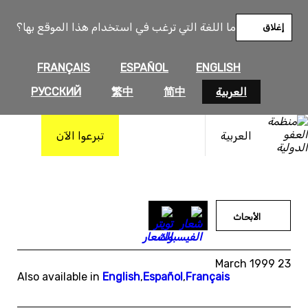
خطى
لى
ما اللغة التي ترغب في استخدام هذا الموقع بها؟
إغلاق
لمحتوى
FRANÇAIS
ESPAÑOL
ENGLISH
العربية
简中
繁中
РУССКИЙ
العربية
تبرعوا الآن
الأبحاث
23 March 1999
Also available in
English
,
Español
,
Français