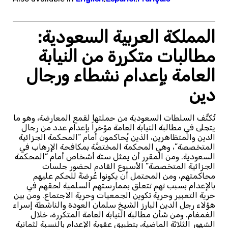
المملكة العربية السعودية:
مطالبات متكررة من النيابة
العامة بإعدام نشطاء ورجال
دين
تُكثِّف السلطات السعودية من حملتها لقمع المعارضة، وهو ما
يتجلى في مطالبة النيابة العامة مؤخراً بإعدام عدد من رجال
الدين والمتظاهرين، الذين يُحاكمون أمام “المحكمة الجزائية
المتخصصة”، وهي المحكمة المختصَّة بمكافحة الإرهاب في
السعودية. ومن المقرر أن يمثل ستة أشخاص أمام “المحكمة
الجزائية المتخصصة” الأسبوع القادم لحضور جلسات
محاكمتهم، ومن المحتمل أن يكونوا عُرضةً للحكم عليهم
بالإعدام بسبب تهم تتعلق بممارستهم السلمية لحقهم في
حرية التعبير وحرية تكوين الجمعيات وحرية الاجتماع. ومن بين
هؤلاء رجل الدين البارز الشيخ سلمان العودة والناشطة إسراء
الغمغام. ومن شأن مطالبة النيابة العامة المتكررة، خلال
الشهور الثلاثة الماضية، بتطبيق عقوبة الإعدام بالنسبة لثمانية