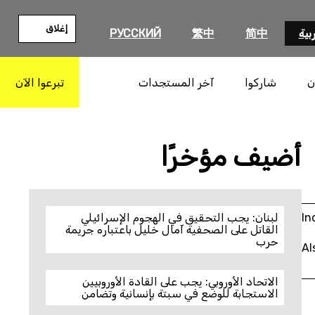
إغلاق
بية
简中
繁中
РУССКИЙ
ن
شاركوا
آخر المستجدات
تبرعوا الآن
بحث
أضيف مؤخرًا
In
لبنان: يجب التحقيق في الهجوم الإسرائيلي
القاتل على الصحفية آمال خليل باعتباره جريمة
حرب
Al
الاتحاد الأوروبي: يجب على القادة الأوروبيين
الاستجابة للوضع في سبتة بإنسانية وتضامن