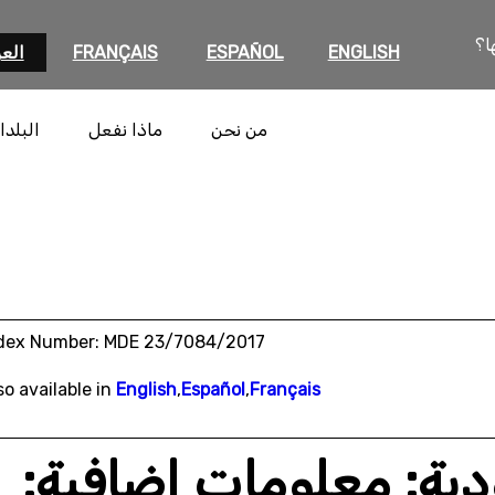
ا؟
ENGLISH
ESPAÑOL
FRANÇAIS
العر
من نحن
ماذا نفعل
البلدا
dex Number: MDE 23/7084/2017
so available in
English
,
Español
,
Français
دية: معلومات إضافية: