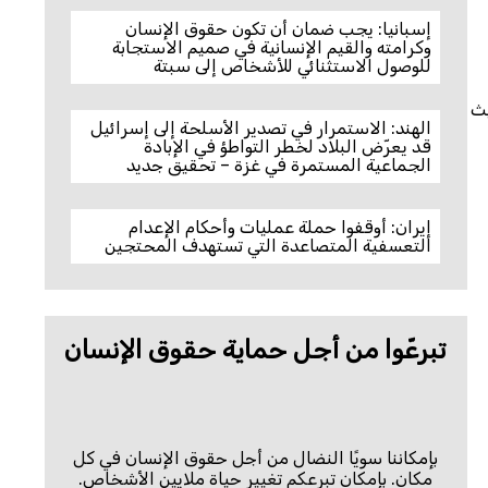
إسبانيا: يجب ضمان أن تكون حقوق الإنسان
وكرامته والقيم الإنسانية في صميم الاستجابة
للوصول الاستثنائي للأشخاص إلى سبتة
إعدام بحقه سيُنفذ في 13 سبتمبر/أيلول 2017؛ حيث
الهند: الاستمرار في تصدير الأسلحة إلى إسرائيل
قد يعرّض البلاد لخطر التواطؤ في الإبادة
الجماعية المستمرة في غزة – تحقيق جديد
إيران: أوقفوا حملة عمليات وأحكام الإعدام
التعسفية المتصاعدة التي تستهدف المحتجين
تبرعّوا من أجل حماية حقوق الإنسان
بإمكاننا سويًا النضال من أجل حقوق الإنسان في كل
مكان. بإمكان تبرعكم تغيير حياة ملايين الأشخاص.