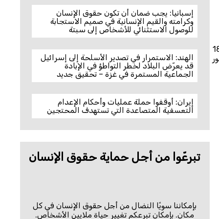
إسبانيا: يجب ضمان أن تكون حقوق الإنسان
وكرامته والقيم الإنسانية في صميم الاستجابة
للوصول الاستثنائي للأشخاص إلى سبتة
ليوم، يمُر عام على إصدار المملكة العربية السعودية لأول نظام للأحوال الشخصية، والذي بدأ تنفيذه في 18
الهند: الاستمرار في تصدير الأسلحة إلى إسرائيل
ور
قد يعرّض البلاد لخطر التواطؤ في الإبادة
الجماعية المستمرة في غزة – تحقيق جديد
إيران: أوقفوا حملة عمليات وأحكام الإعدام
التعسفية المتصاعدة التي تستهدف المحتجين
تبرعّوا من أجل حماية حقوق الإنسان
بإمكاننا سويًا النضال من أجل حقوق الإنسان في كل
مكان. بإمكان تبرعكم تغيير حياة ملايين الأشخاص.