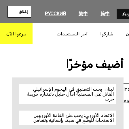
إغلاق
بية
简中
繁中
РУССКИЙ
ن
شاركوا
آخر المستجدات
تبرعوا الآن
بحث
أضيف مؤخرًا
In
لبنان: يجب التحقيق في الهجوم الإسرائيلي
القاتل على الصحفية آمال خليل باعتباره جريمة
حرب
Al
الاتحاد الأوروبي: يجب على القادة الأوروبيين
الاستجابة للوضع في سبتة بإنسانية وتضامن