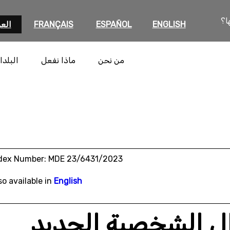
ا؟
ENGLISH
ESPAÑOL
FRANÇAIS
العر
من نحن
ماذا نفعل
البلدا
dex Number: MDE 23/6431/2023
so available in
English
ال الشخصية الجديد