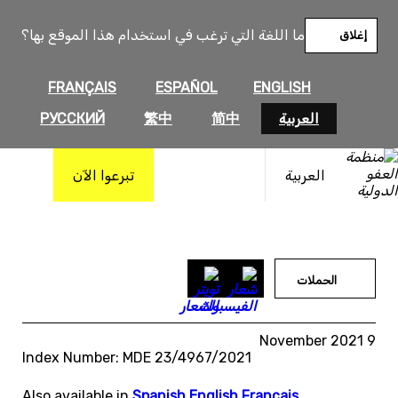
خطى
لى
ما اللغة التي ترغب في استخدام هذا الموقع بها؟
إغلاق
لمحتوى
FRANÇAIS
ESPAÑOL
ENGLISH
العربية
简中
繁中
РУССКИЙ
العربية
تبرعوا الآن
الحملات
9 November 2021
Index Number: MDE 23/4967/2021
Also available in
Spanish
,
English
,
Français