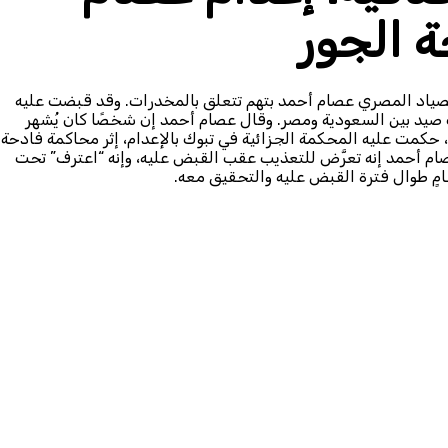
ة الجور
السلطات السعودية الصياد المصري عصام أحمد بتهم تتعلق بالمخدرات. وقد قبضت عليه
يسمبر/كانون الأول 2021 على متن قارب صيد بين السعودية ومصر. وقال عصام أحمد إن شخصًا كان يُشهر
مسدسًا أجبره على نقل مخدرات. وفي نوفمبر/تشرين الثاني 2022، حكمت عليه المحكمة الجزائية في تبوك بالإعدام، إثر محاكمة فادحة
عصام أحمد إنه تعرَّض للتعذيب عقب القبض عليه، وإنه “اعترف” تحت
مٍ طوال فترة القبض عليه والتحقيق معه.