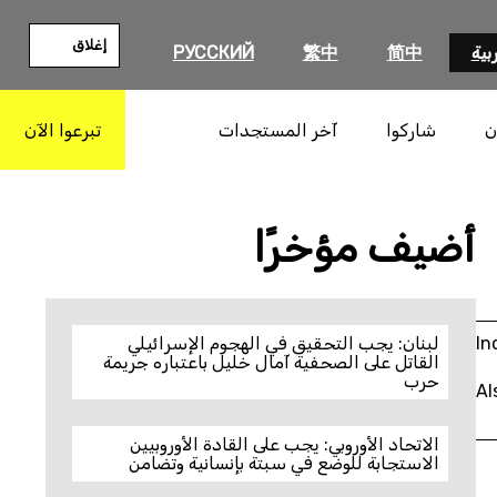
إغلاق
بية
简中
繁中
РУССКИЙ
ن
شاركوا
آخر المستجدات
تبرعوا الآن
بحث
أضيف مؤخرًا
In
لبنان: يجب التحقيق في الهجوم الإسرائيلي
القاتل على الصحفية آمال خليل باعتباره جريمة
حرب
Al
الاتحاد الأوروبي: يجب على القادة الأوروبيين
الاستجابة للوضع في سبتة بإنسانية وتضامن