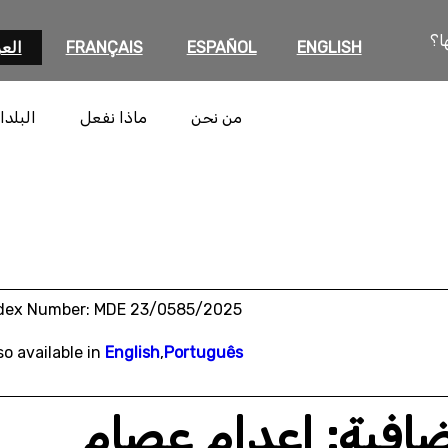
ا؟
ENGLISH
ESPAÑOL
FRANÇAIS
العر
من نحن
ماذا نفعل
البلدا
dex Number: MDE 23/0585/2025
so available in
English
,
Português
افية: إعدام عصام