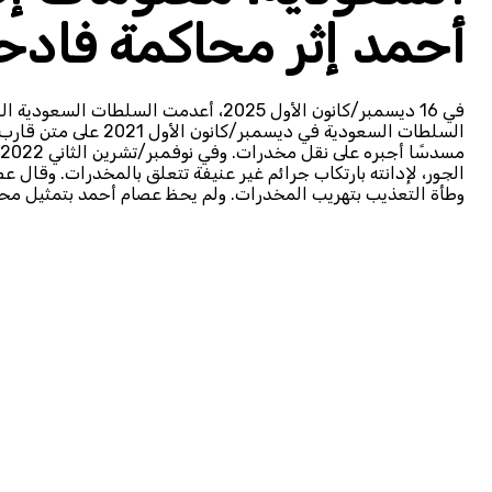
أحمد إثر محاكمة فادح
في 16 ديسمبر/كانون الأول 2025، أعدمت 
السلطات السعودية في د
الجور، لإدانته بارتكاب جرائم غير عنيفة تتعلق بالمخدرات. وقال 
وطأة التعذيب بتهريب المخدرات. ولم يحظ عصام أحمد بتمثيل محا