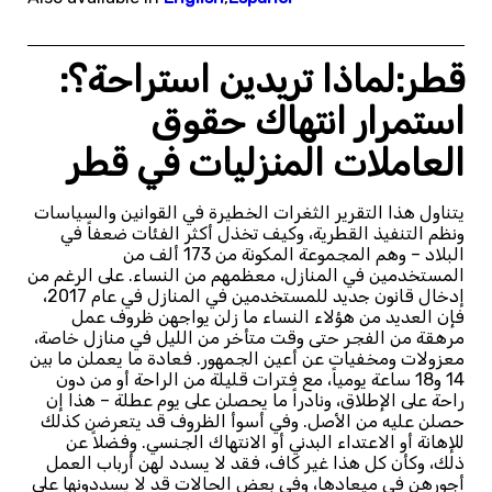
قطر:لماذا تريدين استراحة؟:
استمرار انتهاك حقوق
العاملات المنزليات في قطر
يتناول هذا التقرير الثغرات الخطيرة في القوانين والسياسات
ونظم التنفيذ القطرية، وكيف تخذل أكثر الفئات ضعفاً في
البلاد – وهم المجموعة المكونة من 173 ألف من
المستخدمين في المنازل، معظمهم من النساء. على الرغم من
إدخال قانون جديد للمستخدمين في المنازل في عام 2017،
فإن العديد من هؤلاء النساء ما زلن يواجهن ظروف عمل
مرهقة من الفجر حتى وقت متأخر من الليل في منازل خاصة،
معزولات ومخفيات عن أعين الجمهور. فعادة ما يعملن ما بين
14 و18 ساعة يومياً، مع فترات قليلة من الراحة أو من دون
راحة على الإطلاق، ونادراً ما يحصلن على يوم عطلة – هذا إن
حصلن عليه من الأصل. وفي أسوأ الظروف قد يتعرضن كذلك
للإهانة أو الاعتداء البدني أو الانتهاك الجنسي. وفضلاً عن
ذلك، وكأن كل هذا غير كاف، فقد لا يسدد لهن أرباب العمل
أجورهن في ميعادها، وفي بعض الحالات قد لا يسددونها على