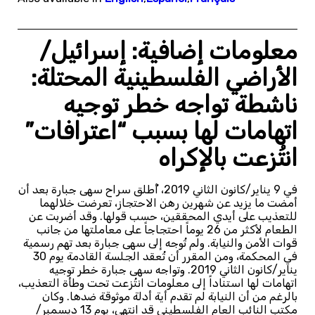
معلومات إضافية: إسرائيل/
الأراضي الفلسطينية المحتلة:
ناشطة تواجه خطر توجيه
اتهامات لها بسبب “اعترافات”
انتُزعت بالإكراه
في 9 يناير/كانون الثاني 2019، أُطلق سراح سهى جبارة بعد أن
أمضت ما يزيد عن شهرين رهن الاحتجاز، تعرضت خلالهما
للتعذيب على أيدي المحققين، حسب قولها. وقد أضربت عن
الطعام لأكثر من 26 يوماً احتجاجاً على معاملتها من جانب
قوات الأمن والنيابة. ولم تُوجه إلى سهى جبارة بعد تهم رسمية
في المحكمة، ومن المقرر أن تُعقد الجلسة القادمة يوم 30
يناير/كانون الثاني 2019. وتواجه سهى جبارة خطر توجيه
اتهامات لها استناداً إلى معلومات انتُزعت تحت وطأة التعذيب،
بالرغم من أن النيابة لم تقدم أية أدلة موثوقة ضدها. وكان
مكتب النائب العام الفلسطيني قد انتهى، يوم 13 ديسمبر/