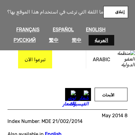
خطى
لى
ما اللغة التي ترغب في استخدام هذا الموقع بها؟
إغلاق
لمحتوى
FRANÇAIS
ESPAÑOL
ENGLISH
العربية
简中
繁中
РУССКИЙ
ARABIC
تبرعوا الآن
الأبحاث
8 May 2014
Index Number: MDE 21/002/2014
Also available in
English